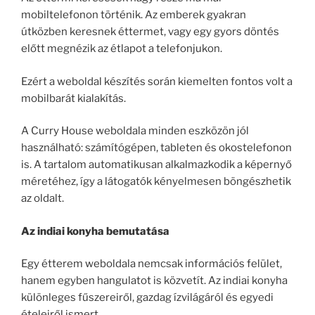
mobiltelefonon történik. Az emberek gyakran
útközben keresnek éttermet, vagy egy gyors döntés
előtt megnézik az étlapot a telefonjukon.
Ezért a weboldal készítés során kiemelten fontos volt a
mobilbarát kialakítás.
A Curry House weboldala minden eszközön jól
használható: számítógépen, tableten és okostelefonon
is. A tartalom automatikusan alkalmazkodik a képernyő
méretéhez, így a látogatók kényelmesen böngészhetik
az oldalt.
Az indiai konyha bemutatása
Egy étterem weboldala nemcsak információs felület,
hanem egyben hangulatot is közvetít. Az indiai konyha
különleges fűszereiről, gazdag ízvilágáról és egyedi
ételeiről ismert.