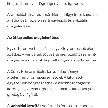
kifejezetten a vendégek igényeihez igazodik.
A weboldal készítés során kiemelt figyelmet kapott az
átláthatóság, az egyszerű navigáció és a vizuális
megjelenés is.
Az étlap online megjelenítése
Egy étterem weboldalának egyik legfontosabb eleme
az étlap. A vendégek többsége még azelőtt szeretné
megnézni a kínálatot, hogy ellátogatna az étterembe.
A Curry House weboldalán az étlap könnyen
áttekinthető formában érhető el. A látogatók
egyszerűen böngészhetnek a különböző fogások
között, és gyorsan képet kaphatnak az indiai konyha
gazdag ízvilágáról.
A
weboldal készítés
során az is fontos szempont volt,