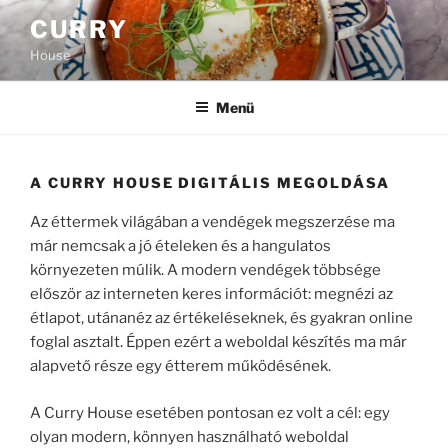
Tartalomhoz
CURRY
House
Menü
A CURRY HOUSE DIGITÁLIS MEGOLDÁSA
Az éttermek világában a vendégek megszerzése ma
már nemcsak a jó ételeken és a hangulatos
környezeten múlik. A modern vendégek többsége
először az interneten keres információt: megnézi az
étlapot, utánanéz az értékeléseknek, és gyakran online
foglal asztalt. Éppen ezért a weboldal készítés ma már
alapvető része egy étterem működésének.
A Curry House esetében pontosan ez volt a cél: egy
olyan modern, könnyen használható weboldal