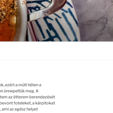
k, ezért a múlt héten a
en ünnepeltük meg. A
eztem az étterem berendezését
bevont foteleket, a kárpitokat
, ami az egész helyet