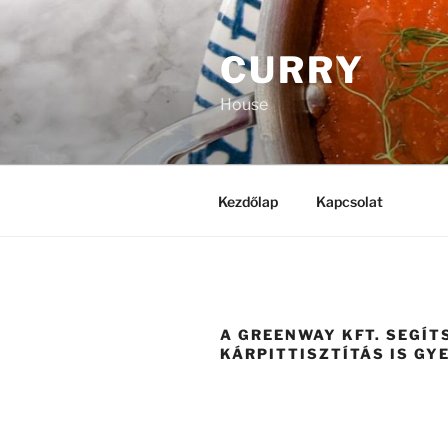
Tartalomhoz
CURRY
House
Kezdőlap
Kapcsolat
A GREENWAY KFT. SEGÍT
KÁRPITTISZTÍTÁS IS GY