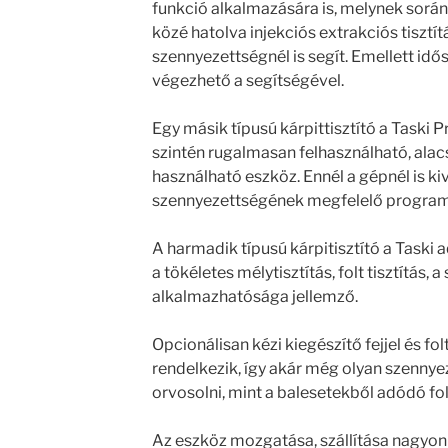
funkció alkalmazására is, melynek során
közé hatolva injekciós extrakciós tisztí
szennyezettségnél is segít. Emellett idős
végezhető a segítségével.
Egy másik típusú kárpittisztító a Taski 
szintén rugalmasan felhasználható, ala
használható eszköz. Ennél a gépnél is k
szennyezettségének megfelelő progra
A harmadik típusú kárpitisztító a Taski 
a tökéletes mélytisztítás, folt tisztítás, 
alkalmazhatósága jellemző.
Opcionálisan kézi kiegészítő fejjel és fol
rendelkezik, így akár még olyan szennye
orvosolni, mint a balesetekből adódó fol
Az eszköz mozgatása, szállítása nagyon