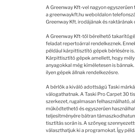
A Greenway Kft-vel nagyon egyszerűen fe
a greenwaykft.hu weboldalon telefonszá
Greenway Kft. irodájának és raktárának c
A Greenway Kft-től bérelhető takarítóg
feladat repertoárral rendelkeznek. Enn
például kárpittisztító gépek bérlésére is
Kárpittisztító gépek amellett, hogy mély
anyagokkal még kíméletesen is bánnak.
ilyen gépek állnak rendelkezésre.
A bérlők a kiváló adottságú Taski márká
válogathatnak. A Taski Pro Carpet 30 t
szerkezet, rugalmasan felhasználható, 
működtethető és egyszerűen használha
teljesítményére bátran támaszkodhatunk
tisztítás során is. A szőnyeg szennyeze
választhatjuk ki a programokat. ĺgy péld