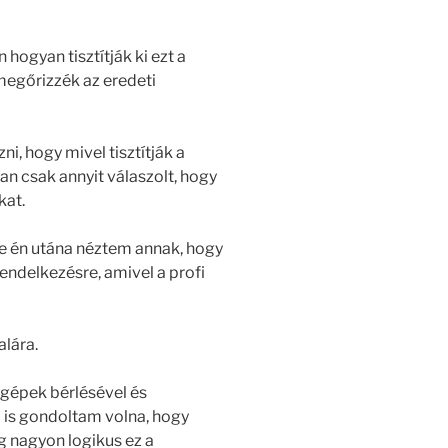
 hogyan tisztítják ki ezt a
megőrizzék az eredeti
ni, hogy mivel tisztítják a
an csak annyit válaszolt, hogy
kat.
de én utána néztem annak, hogy
endelkezésre, amivel a profi
alára.
ógépek bérlésével és
 is gondoltam volna, hogy
ig nagyon logikus ez a