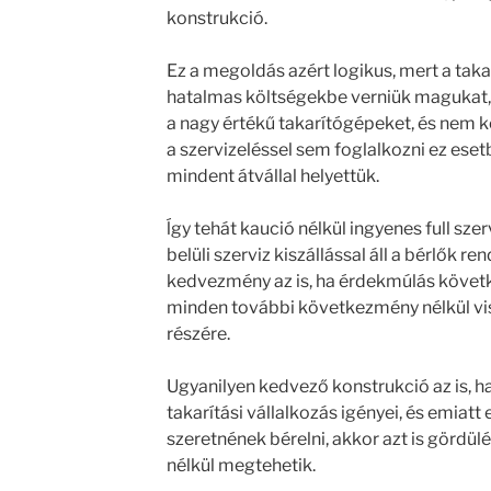
konstrukció.
Ez a megoldás azért logikus, mert a taka
hatalmas költségekbe verniük magukat,
a nagy értékű takarítógépeket, és nem ke
a szervizeléssel sem foglalkozni ez eset
mindent átvállal helyettük.
ĺgy tehát kaució nélkül ingyenes full sze
belüli szerviz kiszállással áll a bérlők r
kedvezmény az is, ha érdekmúlás követk
minden további következmény nélkül vis
részére.
Ugyanilyen kedvező konstrukció az is, 
takarítási vállalkozás igényei, és emiat
szeretnének bérelni, akkor azt is görd
nélkül megtehetik.