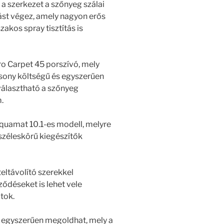
 a szerkezet a szőnyeg szálai
tást végez, amely nagyon erős
zakos spray tisztítás is
Pro Carpet 45 porszívó, mely
csony költségű és egyszerűen
iválasztható a szőnyeg
m.
aquamat 10.1-es modell, melyre
a széleskörű kiegészítők
teltávolító szerekkel
ződéseket is lehet vele
tok.
 egyszerűen megoldhat, mely a