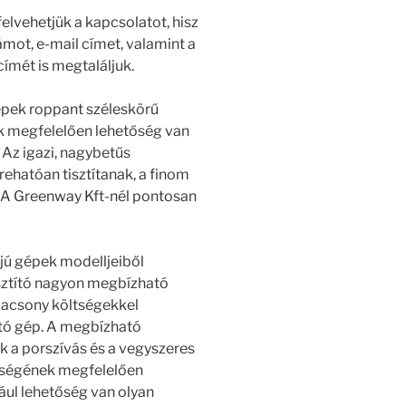
lvehetjük a kapcsolatot, hisz
mot, e-mail címet, valamint a
ímét is megtaláljuk.
épek roppant széleskörű
ek megfelelően lehetőség van
. Az igazi, nagybetűs
rehatóan tisztítanak, a finom
 A Greenway Kft-nél pontosan
jú gépek modelljeiből
isztító nagyon megbízható
alacsony költségekkel
tó gép. A megbízható
 a porszívás és a vegyszeres
ttségének megfelelően
ául lehetőség van olyan