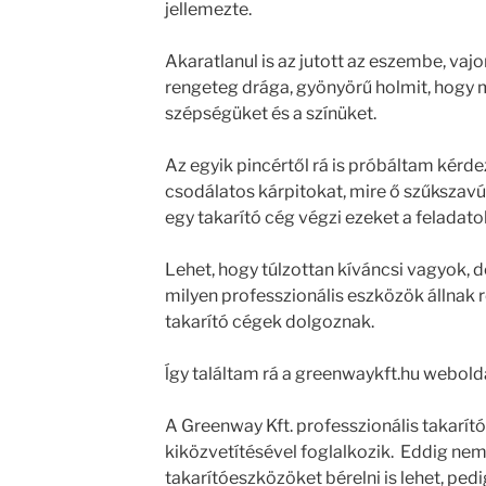
jellemezte.
Akaratlanul is az jutott az eszembe, vajon
rengeteg drága, gyönyörű holmit, hogy 
szépségüket és a színüket.
Az egyik pincértől rá is próbáltam kérdez
csodálatos kárpitokat, mire ő szűkszavú
egy takarító cég végzi ezeket a feladato
Lehet, hogy túlzottan kíváncsi vagyok, 
milyen professzionális eszközök állnak r
takarító cégek dolgoznak.
ĺgy találtam rá a greenwaykft.hu webold
A Greenway Kft. professzionális takarít
kiközvetítésével foglalkozik. Eddig nem
takarítóeszközöket bérelni is lehet, ped