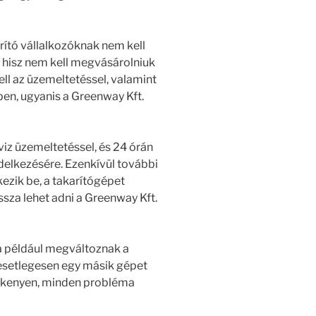
rító vállalkozóknak nem kell
 hisz nem kell megvásárolniuk
ll az üzemeltetéssel, valamint
ben, ugyanis a Greenway Kft.
rviz üzemeltetéssel, és 24 órán
endelkezésére. Ezenkívül további
ezik be, a takarítógépet
sza lehet adni a Greenway Kft.
ha például megváltoznak a
t esetlegesen egy másik gépet
ülékenyen, minden probléma