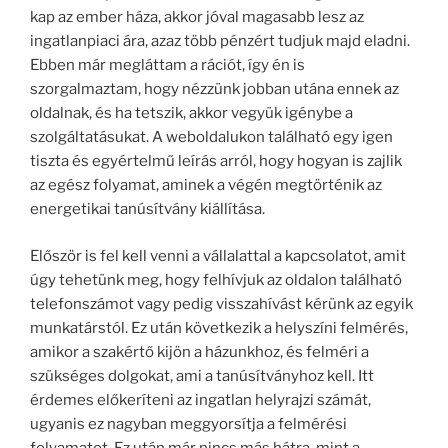
kap az ember háza, akkor jóval magasabb lesz az
ingatlanpiaci ára, azaz több pénzért tudjuk majd eladni.
Ebben már megláttam a rációt, így én is
szorgalmaztam, hogy nézzünk jobban utána ennek az
oldalnak, és ha tetszik, akkor vegyük igénybe a
szolgáltatásukat. A weboldalukon található egy igen
tiszta és egyértelmű leírás arról, hogy hogyan is zajlik
az egész folyamat, aminek a végén megtörténik az
energetikai tanúsítvány kiállítása.
Először is fel kell venni a vállalattal a kapcsolatot, amit
úgy tehetünk meg, hogy felhívjuk az oldalon található
telefonszámot vagy pedig visszahívást kérünk az egyik
munkatárstól. Ez után következik a helyszíni felmérés,
amikor a szakértő kijön a házunkhoz, és felméri a
szükséges dolgokat, ami a tanúsítványhoz kell. Itt
érdemes előkeríteni az ingatlan helyrajzi számát,
ugyanis ez nagyban meggyorsítja a felmérési
folyamatot. Ez után már nincs más hátra, mint a