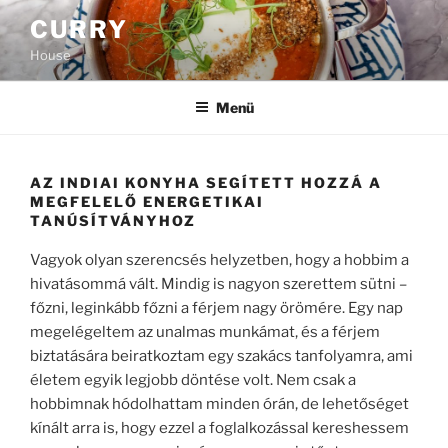
Tartalomhoz
CURRY
House
Menü
AZ INDIAI KONYHA SEGÍTETT HOZZÁ A
MEGFELELŐ ENERGETIKAI
TANÚSÍTVÁNYHOZ
Vagyok olyan szerencsés helyzetben, hogy a hobbim a
hivatásommá vált. Mindig is nagyon szerettem sütni –
főzni, leginkább főzni a férjem nagy örömére. Egy nap
megelégeltem az unalmas munkámat, és a férjem
biztatására beiratkoztam egy szakács tanfolyamra, ami
életem egyik legjobb döntése volt. Nem csak a
hobbimnak hódolhattam minden órán, de lehetőséget
kínált arra is, hogy ezzel a foglalkozással kereshessem