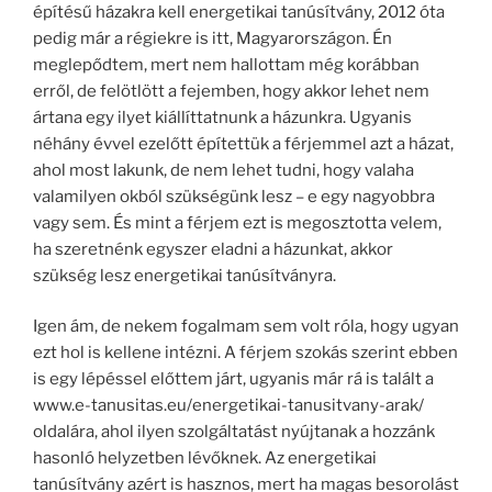
építésű házakra kell energetikai tanúsítvány, 2012 óta
pedig már a régiekre is itt, Magyarországon. Én
meglepődtem, mert nem hallottam még korábban
erről, de felötlött a fejemben, hogy akkor lehet nem
ártana egy ilyet kiállíttatnunk a házunkra. Ugyanis
néhány évvel ezelőtt építettük a férjemmel azt a házat,
ahol most lakunk, de nem lehet tudni, hogy valaha
valamilyen okból szükségünk lesz – e egy nagyobbra
vagy sem. És mint a férjem ezt is megosztotta velem,
ha szeretnénk egyszer eladni a házunkat, akkor
szükség lesz energetikai tanúsítványra.
Igen ám, de nekem fogalmam sem volt róla, hogy ugyan
ezt hol is kellene intézni. A férjem szokás szerint ebben
is egy lépéssel előttem járt, ugyanis már rá is talált a
www.e-tanusitas.eu/energetikai-tanusitvany-arak/
oldalára, ahol ilyen szolgáltatást nyújtanak a hozzánk
hasonló helyzetben lévőknek. Az energetikai
tanúsítvány azért is hasznos, mert ha magas besorolást