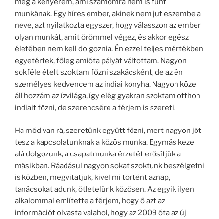
meg a kenyerem, ami számomra nem is tűnt
munkának. Egy híres ember, akinek nem jut eszembe a
neve, azt nyilatkozta egyszer, hogy válasszon az ember
olyan munkát, amit örömmel végez, és akkor egész
életében nem kell dolgoznia. Én ezzel teljes mértékben
egyetértek, főleg amióta pályát váltottam. Nagyon
sokféle ételt szoktam főzni szakácsként, de az én
személyes kedvencem az indiai konyha. Nagyon közel
áll hozzám az ízvilága, így elég gyakran szoktam otthon
indiait főzni, de szerencsére a férjem is szereti.
Ha mód van rá, szeretünk együtt főzni, mert nagyon jót
tesz a kapcsolatunknak a közös munka. Egymás keze
alá dolgozunk, a csapatmunka érzetét erősítjük a
másikban. Ráadásul nagyon sokat szoktunk beszélgetni
is közben, megvitatjuk, kivel mi történt aznap,
tanácsokat adunk, ötletelünk közösen. Az egyik ilyen
alkalommal említette a férjem, hogy ő azt az
információt olvasta valahol, hogy az 2009 óta az új