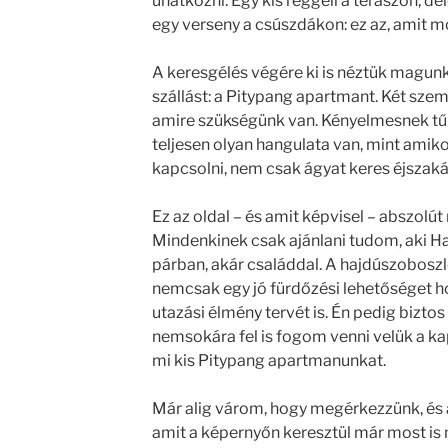
unatkozni. Egy kis reggeli a teraszon, d
egy verseny a csúszdákon: ez az, amit m
A keresgélés végére ki is néztük magun
szállást: a Pitypang apartmant. Két szem
amire szükségünk van. Kényelmesnek tűn
teljesen olyan hangulata van, mint amiko
kapcsolni, nem csak ágyat keres éjszaká
Ez az oldal – és amit képvisel – abszolú
Mindenkinek csak ajánlani tudom, aki H
párban, akár családdal. A hajdúszobosz
nemcsak egy jó fürdőzési lehetőséget h
utazási élmény tervét is. Én pedig bizto
nemsokára fel is fogom venni velük a ka
mi kis Pitypang apartmanunkat.
Már alig várom, hogy megérkezzünk, és a
amit a képernyőn keresztül már most is 