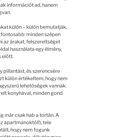
sak információt ad, hanem
gvan.
kat külön – külön bemutatják,
legfontosabb: minden szépen
i az árakat, felszereltséget
ldal használata egy élmény,
előtt.
 pillantást, és szerencsére
Azt külön értékeltem, hogy nem
agyszerű lehetőségek vannak:
relt konyhával, minden gond
 már csak hab a tortán. A
z apartmanoktól!), tele
tált, hogy nem fogunk