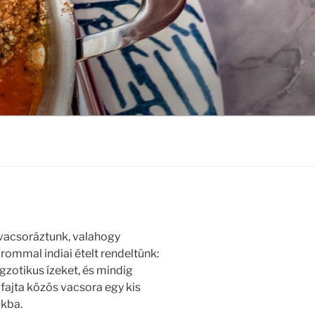
vacsoráztunk, valahogy
ommal indiai ételt rendeltünk:
gzotikus ízeket, és mindig
 fajta közös vacsora egy kis
okba.