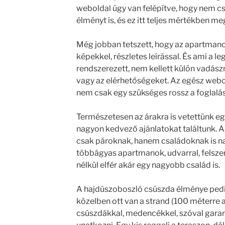
weboldal úgy van felépítve, hogy nem c
élményt is, és ez itt teljes mértékben me
Még jobban tetszett, hogy az apartmano
képekkel, részletes leírással. És ami a 
rendszerezett, nem kellett külön vadászn
vagy az elérhetőségeket. Az egész webo
nem csak egy szükséges rossz a foglalás 
Természetesen az árakra is vetettünk egy
nagyon kedvező ajánlatokat találtunk. 
csak pároknak, hanem családoknak is n
többágyas apartmanok, udvarral, felsze
nélkül elfér akár egy nagyobb család is.
A hajdúszoboszló csúszda élménye pedig
közelben ott van a strand (100 méterre a
csúszdákkal, medencékkel, szóval garan