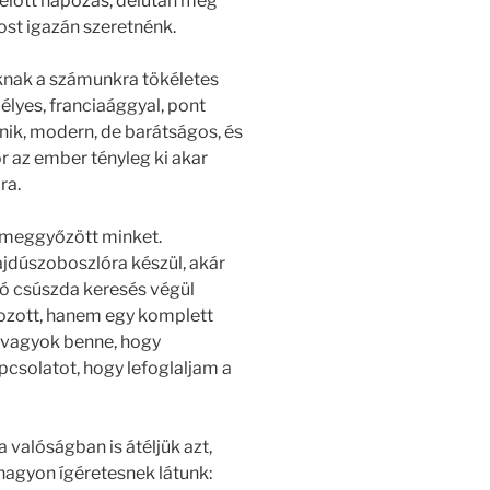
élelőtt napozás, délután meg
ost igazán szeretnénk.
knak a számunkra tökéletes
élyes, franciaággyal, pont
ik, modern, de barátságos, és
r az ember tényleg ki akar
ra.
t meggyőzött minket.
ajdúszoboszlóra készül, akár
ló csúszda keresés végül
ozott, hanem egy komplett
s vagyok benne, hogy
pcsolatot, hogy lefoglaljam a
 valóságban is átéljük azt,
nagyon ígéretesnek látunk: