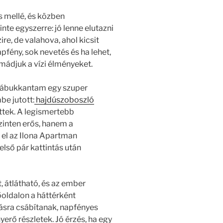
s mellé, és közben
nte egyszerre: jó lenne elutazni
e, de valahova, ahol kicsit
pfény, sok nevetés és ha lehet,
imádjuk a vízi élményeket.
 rábukkantam egy szuper
be jutott:
hajdúszoboszló
öttek. A legismertebb
inten erős, hanem a
m el az Ilona Apartman
lső pár kattintás után
, átlátható, és az ember
főoldalon a háttérként
sra csábítanak, napfényes
erő részletek. Jó érzés, ha egy