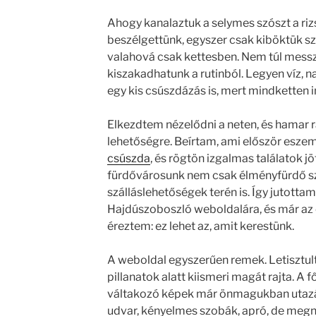
Ahogy kanalaztuk a selymes szószt a riz
beszélgettünk, egyszer csak kiböktük szi
valahová csak kettesben. Nem túl messzir
kiszakadhatunk a rutinból. Legyen víz, na
egy kis csúszdázás is, mert mindketten 
Elkezdtem nézelődni a neten, és hamar
lehetőségre. Beírtam, ami először eszem
csúszda
, és rögtön izgalmas találatok j
fürdővárosunk nem csak élményfürdő sz
szálláslehetőségek terén is. Így jutotta
Hajdúszoboszló weboldalára, és már az e
éreztem: ez lehet az, amit kerestünk.
A weboldal egyszerűen remek. Letisztult
pillanatok alatt kiismeri magát rajta. A 
váltakozó képek már önmagukban utazá
udvar, kényelmes szobák, apró, de megny