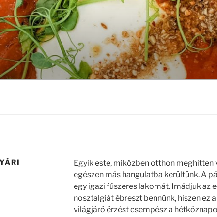
NYÁRI
Egyik este, miközben otthon meghitten 
egészen más hangulatba kerültünk. A pár
egy igazi fűszeres lakomát. Imádjuk az e
nosztalgiát ébreszt bennünk, hiszen ez a
világjáró érzést csempész a hétköznap