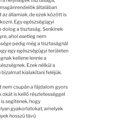
 a helyiségek tisztasága,
 magánrendelők általában
az államiak, de ezek között is
kozni. Egy egészségügyi
 dolog a tisztaság. Senkinek
lyre, ahol esetleg nem
ssége pedig még a tisztaságnál
ogy egy egészségügyi területen
gnak kellene lennie a
észségnek. Ezek nélkül a
zalmat kialakítani feléjük.
itt nem csupán a fájdalom gyors
okát is kellő részletességgel
is segítenek, hogy
olyan gyakorlatokat, amelyek
nyek hosszú távú