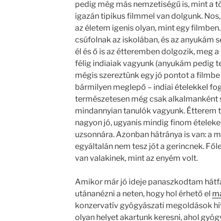
pedig még más nemzetiségű is, mint a t
igazán tipikus filmmel van dolgunk. Nos,
az életem igenis olyan, mint egy filmben
csúfolnak az iskolában, és az anyukám 
él és ő is az étteremben dolgozik, meg a
félig indiaiak vagyunk (anyukám pedig tel
mégis szereztünk egy jó pontot a filmbe
bármilyen meglepő – indiai ételekkel fog
természetesen még csak alkalmanként s
mindannyian tanulók vagyunk. Étterem t
nagyon jó, ugyanis mindig finom ételek
uzsonnára. Azonban hátránya is van: a m
egyáltalán nem tesz jót a gerincnek. Főle
van valakinek, mint az enyém volt.
Amikor már jó ideje panaszkodtam hátfá
utánanézni a neten, hogy hol érhető el
ma
konzervatív gyógyászati megoldások hí
olyan helyet akartunk keresni, ahol gyó