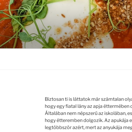
Biztosan ti is láttatok már számtalan ol
hogy egy fiatal lány az apja éttermébe
Általában nem népszerű az iskolában, es
hogy étteremben dolgozik. Az apukája es
legtöbbször azért, mert az anyukája me