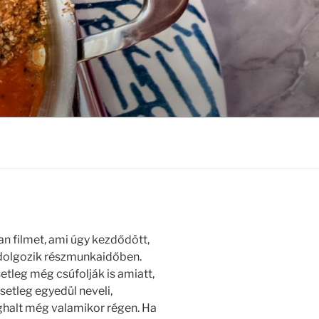
yan filmet, ami úgy kezdődött,
n dolgozik részmunkaidőben.
etleg még csúfolják is amiatt,
etleg egyedül neveli,
ghalt még valamikor régen. Ha