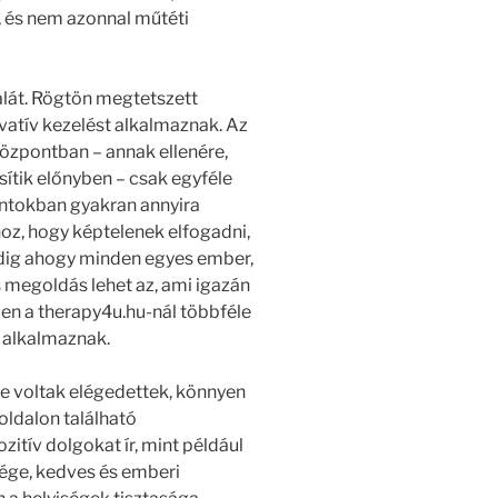
, és nem azonnal műtéti
alát. Rögtön megtetszett
atív kezelést alkalmaznak. Az
özpontban – annak ellenére,
ítik előnyben – csak egyféle
ntokban gyakran annyira
oz, hogy képtelenek elfogadni,
edig ahogy minden egyes ember,
 megoldás lehet az, ami igazán
ben a therapy4u.hu-nál többféle
s alkalmaznak.
re voltak elégedettek, könnyen
ldalon található
itív dolgokat ír, mint például
ége, kedves és emberi