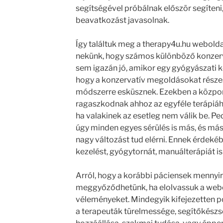
segítségével próbálnak először segíteni
beavatkozást javasolnak.
Így találtuk meg a therapy4u.hu webold
nekünk, hogy számos különböző konzerv
sem igazán jó, amikor egy gyógyászati k
hogy a konzervatív megoldásokat részes
módszerre esküsznek. Ezekben a közpo
ragaszkodnak ahhoz az egyféle terápiáh
ha valakinek az esetleg nem válik be. P
úgy minden egyes sérülés is más, és más
nagy változást tud elérni. Ennek érdeké
kezelést, gyógytornát, manuálterápiát i
Arról, hogy a korábbi páciensek mennyi
meggyőződhetünk, ha elolvassuk a webo
véleményeket. Mindegyik kifejezetten poz
a terapeuták türelmessége, segítőkészs