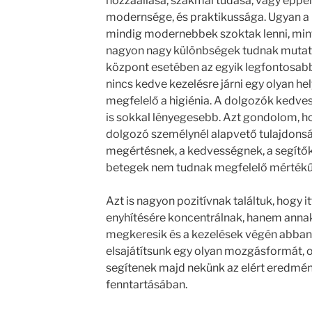
hozzáállása, szakmai tudása, vagy éppen
modernsége, és praktikussága. Ugyan a
mindig modernebbek szoktak lenni, mint 
nagyon nagy különbségek tudnak mutat
központ esetében az egyik legfontosabb
nincs kedve kezelésre járni egy olyan he
megfelelő a higiénia. A dolgozók kedve
is sokkal lényegesebb. Azt gondolom, h
dolgozó személynél alapvető tulajdonsá
megértésnek, a kedvességnek, a segítők
betegek nem tudnak megfelelő mértékű bi
Azt is nagyon pozitívnak találtuk, hogy 
enyhítésére koncentrálnak, hanem annak 
megkeresik és a kezelések végén abban 
elsajátítsunk egy olyan mozgásformát, 
segítenek majd nekünk az elért eredmé
fenntartásában.