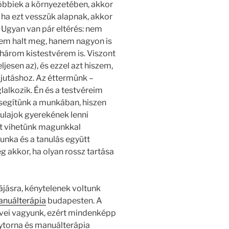
öbbiek a környezetében, akkor
 ha ezt vesszük alapnak, akkor
. Ugyan van pár eltérés: nem
sem halt meg, hanem nagyon is
 három kistestvérem is. Viszont
jesen az), és ezzel azt hiszem,
 jutáshoz. Az éttermünk –
lalkozik. Én és a testvéreim
egítünk a munkában, hiszen
ulajok gyerekének lenni
et vihetünk magunkkal
unka és a tanulás együtt
g akkor, ha olyan rossz tartása
jásra, kénytelenek voltunk
nuálterápia
budapesten. A
vei vagyunk, ezért mindenképp
gytorna és manuálterápia