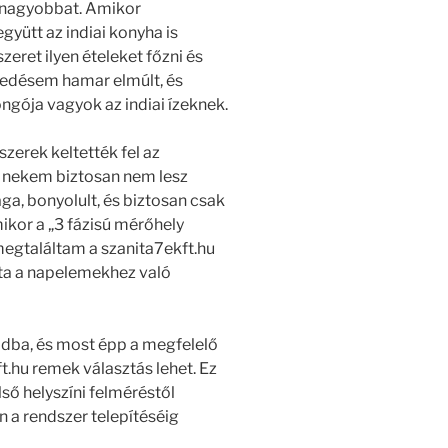
l nagyobbat. Amikor
ütt az indiai konyha is
zeret ilyen ételeket főzni és
kedésem hamar elmúlt, és
ngója vagyok az indiai ízeknek.
zerek keltették fel az
, nekem biztosan nem lesz
a, bonyolult, és biztosan csak
ikor a „3 fázisú mérőhely
 megtaláltam a szanita7ekft.hu
tta a napelemekhez való
dba, és most épp a megfelelő
ft.hu remek választás lehet. Ez
első helyszíni felméréstől
 a rendszer telepítéséig