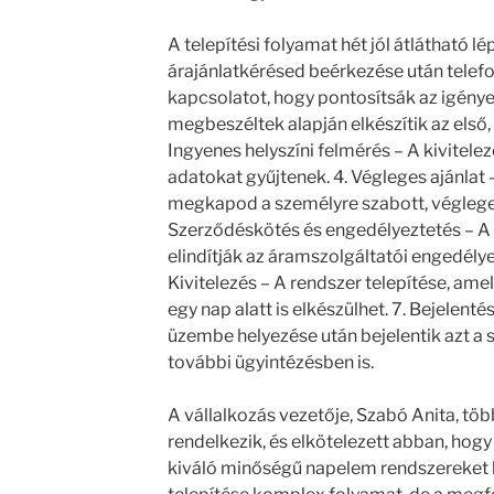
A telepítési folyamat hét jól átlátható lép
árajánlatkérésed beérkezése után telefo
kapcsolatot, hogy pontosítsák az igényei
megbeszéltek alapján elkészítik az első, 
Ingyenes helyszíni felmérés – A kivitelez
adatokat gyűjtenek. 4. Végleges ajánlat 
megkapod a személyre szabott, végleges 
Szerződéskötés és engedélyeztetés – A 
elindítják az áramszolgáltatói engedélye
Kivitelezés – A rendszer telepítése, ame
egy nap alatt is elkészülhet. 7. Bejelent
üzembe helyezése után bejelentik azt a s
további ügyintézésben is.
A vállalkozás vezetője, Szabó Anita, töb
rendelkezik, és elkötelezett abban, hog
kiváló minőségű napelem rendszereket 