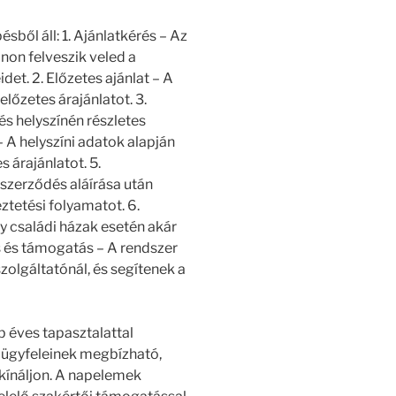
ésből áll: 1. Ajánlatkérés – Az
non felveszik veled a
det. 2. Előzetes ajánlat – A
előzetes árajánlatot. 3.
és helyszínén részletes
– A helyszíni adatok alapján
árajánlatot. 5.
szerződés aláírása után
ztetési folyamatot. 6.
ly családi házak esetén akár
és és támogatás – A rendszer
zolgáltatónál, és segítenek a
b éves tapasztalattal
y ügyfeleinek megbízható,
kínáljon. A napelemek