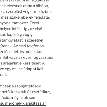
elelő szakértői támogatással
an beleesnek abba a hibába,
k a szerelést végzi, miközben
ó más szakemberek feladata.
nyodalmat okoz. Ezzel
lyen intéz – így az első
sbe lépéséig végig
 támogatást is szeretnél
ítenek. Az első telefonos
zeléseidet, és már ekkor
ámlát vagy az éves fogyasztási
 árajánlat elkészítését. A
e egy online űrlapot kell
mat.
emcsak a szolgáltatások
ető, letisztult és esztétikus,
rmáció: még azok sem
isú mérőhely kialakítása ár