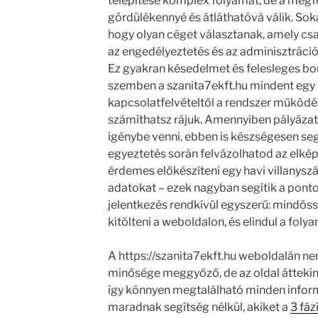
telepítése komplex folyamat, de a megf
gördülékennyé és átláthatóvá válik. Sok
hogy olyan céget választanak, amely csa
az engedélyeztetés és az adminisztráci
Ez gyakran késedelmet és felesleges bo
szemben a szanita7ekft.hu mindent egy he
kapcsolatfelvételtől a rendszer működé
számíthatsz rájuk. Amennyiben pályázati
igénybe venni, ebben is készségesen seg
egyeztetés során felvázolhatod az elkép
érdemes előkészíteni egy havi villanysz
adatokat – ezek nagyban segítik a pontos
jelentkezés rendkívül egyszerű: mindössz
kitölteni a weboldalon, és elindul a folya
A https://szanita7ekft.hu weboldalán n
minősége meggyőző, de az oldal áttekinth
így könnyen megtalálható minden info
maradnak segítség nélkül, akiket a
3 fáz