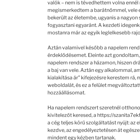
valók – nem is tévedhettem volna enné
megismerkedtem a barátnőmmel, vele egy
bekerült az életembe, ugyanis a nagyon s
fogyasztani egyaránt. A kezdeti idegen
mostanra már az egyik leglelkesebb rajo
Aztán valamivel később a napelem rends
érdeklődésemet. Eleinte azt gondoltam
napelem rendszer a házamon, hiszen drág
a baj van vele. Aztán egy alkalommal, am
kialakítása ár” kifejezésre kerestem rá,
weboldalát, és ez a felület megváltozta
hozzáállásomat.
Ha napelem rendszert szeretnél otthono
kivitelezőt keresed, a https://szanita7ek
a cég teljes körű szolgáltatást nyújt: az 
kezdve, az engedélyeztetésen át egészen
mindent egy kézben tartanak.